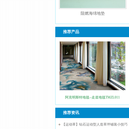
阻燃海绵地垫
推荐产品
阿克明斯特地毯--走道地毯TMZL011
推荐资讯
【运动草】钻石运动型人造草坪铺装小技巧