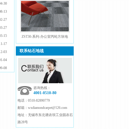
+洛基+内华达
04-30
08-13
02-27
03-27
03-15
ZST30-系列-办公室丙纶方块地
毯
11-17
联系钻石地毯
12-03
01-04
09-08
咨询热线：
4001-0510-80
电话：
0510-82890779
邮箱：
wxdiamondcarpet@126.com
地址：
无锡市东北塘农坝工业园农石
路28号