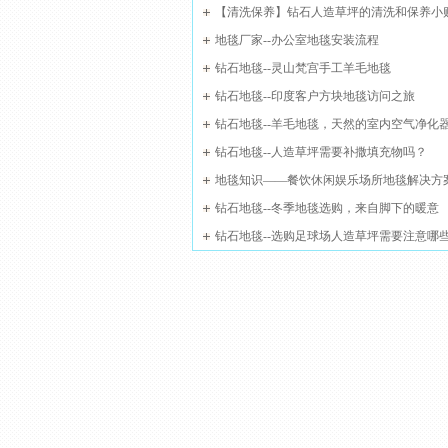
【清洗保养】钻石人造草坪的清洗和保养小
地毯厂家--办公室地毯安装流程
钻石地毯--灵山梵宫手工羊毛地毯
钻石地毯--印度客户方块地毯访问之旅
钻石地毯--羊毛地毯，天然的室内空气净化
钻石地毯--人造草坪需要补撒填充物吗？
地毯知识——餐饮休闲娱乐场所地毯解决方
钻石地毯--冬季地毯选购，来自脚下的暖意
钻石地毯--选购足球场人造草坪需要注意哪