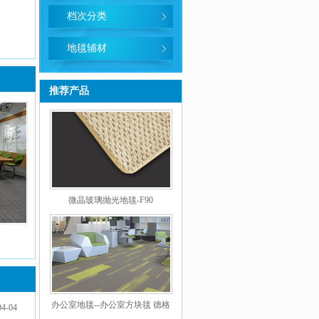
档次分类
地毯辅材
推荐产品
微晶玻璃抛光地毯-F90
办公室地毯--办公室方块毯 德格
04-04