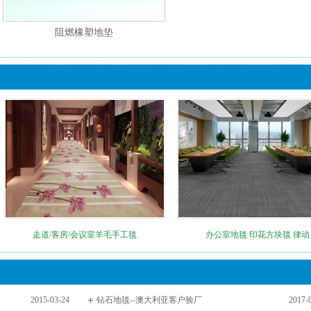
阻燃橡塑地垫
走道/客房/会议室羊毛手工毯
办公室地毯 印花方块毯 律动
2015-03-24
钻石地毯--澳大利亚客户验厂
2017-