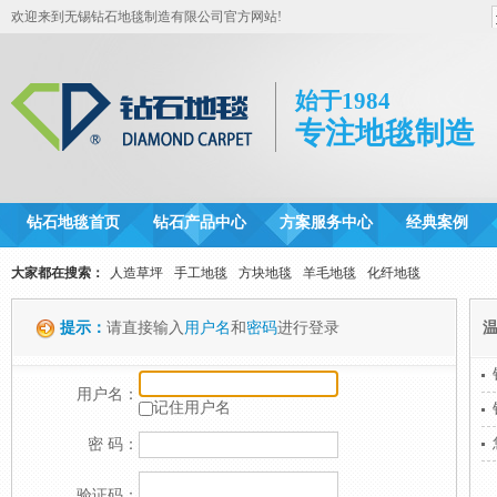
欢迎来到无锡钻石地毯制造有限公司官方网站!
始于1984
专注地毯制造
钻石地毯首页
钻石产品中心
方案服务中心
经典案例
大家都在搜索：
人造草坪
手工地毯
方块地毯
羊毛地毯
化纤地毯
提示：
请直接输入
用户名
和
密码
进行登录
用户名：
记住用户名
密 码：
验证码：