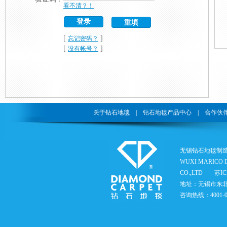
看不清？！
[
]
忘记密码？
[
]
没有帐号？
关于钻石地毯
|
钻石地毯产品中心
|
合作伙
无锡钻石地毯制
WUXI MARICO 
CO.,LTD
苏IC
地址：无锡市东北
咨询热线：4001-05