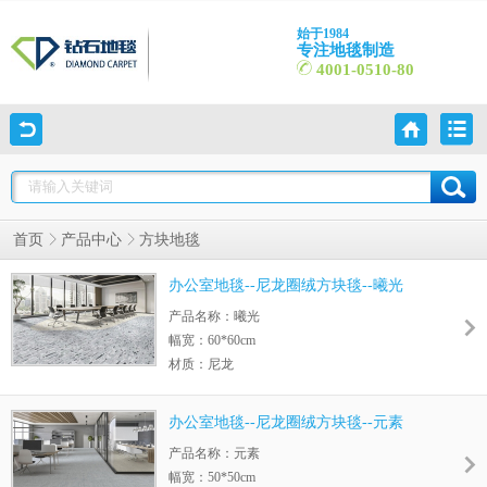
始于1984
专注地毯制造
4001-0510-80
首页
产品中心
方块地毯
办公室地毯--尼龙圈绒方块毯--曦光
产品名称：曦光
幅宽：60*60cm
材质：尼龙
毛高：4.0-7.5MM
绒重：770g/m2
办公室地毯--尼龙圈绒方块毯--元素
底背：UltraEco底
产品名称：元素
幅宽：50*50cm