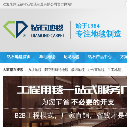
欢迎来到无锡钻石地毯制造有限公司官方网站!
始于1984
专注地毯制造
钻石地毯首页
羊毛地毯
尼龙地毯
钻石产品中心
方
大家都在搜索：
方块地毯
阿克明斯特地毯
簇绒地毯
办公室地毯
手工地毯