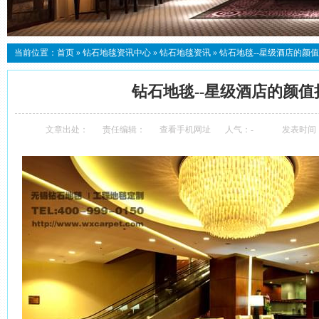
当前位置：
首页
»
钻石地毯资讯中心
»
钻石地毯资讯
»
钻石地毯--星级酒店的颜
钻石地毯--星级酒店的颜值
文章出处：
责任编辑：
查看手机网址
人气：
-
发表时间：20