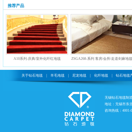
推荐产品
A10系列-庆典/室外化纤红地毯
ZSGA268-系列 客房/会所/走道剑麻地
关于钻石地毯
|
羊毛地毯
|
尼龙地毯
|
化纤地毯
|
钻石地毯
无锡钻石地毯制
地址：无锡市东北
咨询热线：4001-05