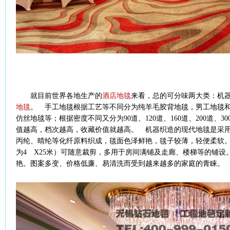
就目前世界各地生产的
酒店地毯
来看，总的可分味两大类：机
地毯
。 手工地毯根据工艺等不同分为纯羊毛胶背地毯，男工地毯
仿丝地毯等；根据密度不同又分为90道、120道、160道、200道、3
值越高，档次越高，收藏价值就越高。 机器织造的现代地毯是采
丙纶、晴纶等化纤原料织成，毯面色泽鲜艳，毯子较薄，轻便柔软
为4 X25米）可随意裁剪，多用于房间满铺及走廊、楼梯等的铺设
艳。图案多变、价格低廉、易清洗而受到越来越多的家庭的青睐