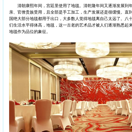
清朝康熙年间，宫廷里使用了地毯。清乾隆年间又逐渐发展到
亲、官僚贵族受用，且全部是手工加工，生产发展还是很缓慢。直
国绝大部分地毯都用于出口，大多数人觉得地毯离自己太远了。八
们生活水平得体高，地毯，这一古老的艺术品才被人们逐渐熟悉起
地毯作为品位的象征。