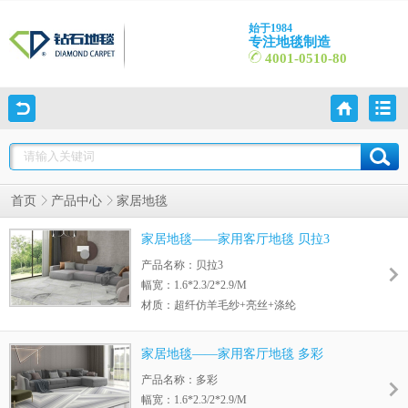
始于1984
专注地毯制造
4001-0510-80
首页
产品中心
家居地毯
家居地毯——家用客厅地毯 贝拉3
产品名称：贝拉3
幅宽：1.6*2.3/2*2.9/M
材质：超纤仿羊毛纱+亮丝+涤纶
毛高：11MM
绒重：4.2磅/m2
家居地毯——家用客厅地毯 多彩
底背：黄麻底
产品名称：多彩
幅宽：1.6*2.3/2*2.9/M