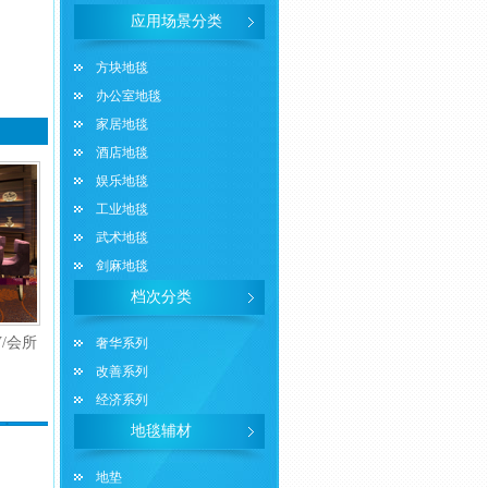
应用场景分类
方块地毯
办公室地毯
家居地毯
酒店地毯
娱乐地毯
工业地毯
武术地毯
剑麻地毯
档次分类
V/会所
奢华系列
改善系列
经济系列
地毯辅材
地垫