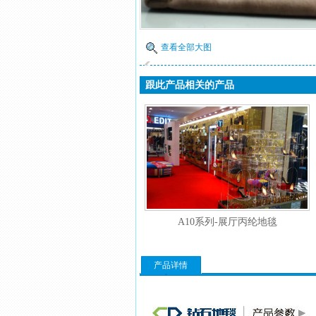
查看全部大图
跟此产品相关的产品
A10系列-展厅丙纶地毯
产品名称：A10系列
产品详情
幅宽：4M
材质：100%PP，BCF
毛高：7.5mm