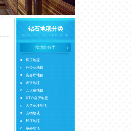
钻石地毯分类
WUXI YPG CLASSIFICATION
按功能分类
客房地毯
办公室地毯
宴会厅地毯
走道地毯
会议室地毯
KTV/会所地毯
人造草坪地毯
宠物地毯
展厅地毯
室外地毯