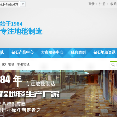
登录
|
注册
收藏
始于1984
专注地毯制造
毯
钻石产品中心
方案服务中心
经典案例
钻石地毯资讯
化纤地毯
羊毛地毯