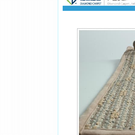
绒重：660g/㎡