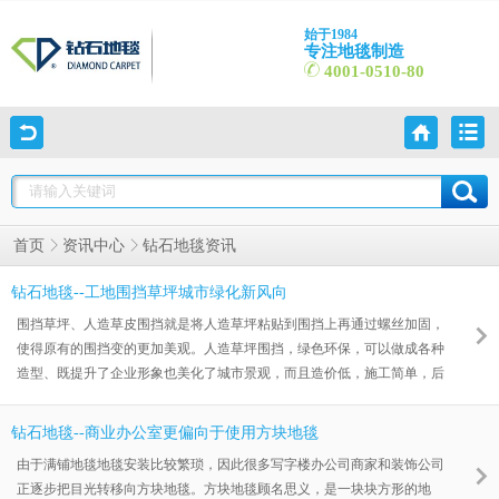
始于1984
专注地毯制造
4001-0510-80
钻石地毯资讯
首页
资讯中心
钻石地毯--工地围挡草坪城市绿化新风向
围挡草坪、人造草皮围挡就是将人造草坪粘贴到围挡上再通过螺丝加固，
使得原有的围挡变的更加美观。人造草坪围挡，绿色环保，可以做成各种
造型、既提升了企业形象也美化了城市景观，而且造价低，施工简单，后
期无须维护。一般是用在工地、道路两旁、售楼处、医院、学校、广告
牌、高速路等任何需要绿化的场所都可以使用。合理绿化墙体，既保留围
钻石地毯--商业办公室更偏向于使用方块地毯
墙的原有功能，同时又发挥它美化城市环境、改善城市生态之功能。通过
由于满铺地毯地毯安装比较繁琐，因此很多写字楼办公司商家和装饰公司
围挡草坪绿化成景观，为繁杂的城市引入一道大自然的风景，让该区域绽
正逐步把目光转移向方块地毯。方块地毯顾名思义，是一块块方形的地
放新的城市表情。工地围挡人造草坪，常见的有10mm高，15mm高，