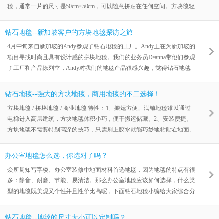
毯，通常一片的尺寸是50cm×50cm，可以随意拼贴在任何空间。方块毯轻
20mm
便好携带，可以很容易地粘在地面上。方块毯不仅提供了与满铺地毯相同
的柔软外观和脚感，而且用途要广泛的多。方块地毯有多种颜色、样式和
钻石地毯--新加坡客户的方块地毯探访之旅
材料，可以按您的要求安装。只需很少的精力，就能创造出独特的风格和
4月中旬来自新加坡的Andy参观了钻石地毯的工厂。Andy正在为新加坡的
设计。与普通的满铺地毯相比，方块地毯最大的优点是，如果办公区域内
项目寻找时尚且具有设计感的拼块地毯。我们的业务员Deanna带他们参观
某一块地毯被严重污染或损坏，可以将其移除和更换。与大地
了工厂和产品陈列室，Andy对我们的地毯产品很感兴趣，觉得钻石地毯
的方块地毯品质不错，风格既时尚简约又前卫现代，亲爱的Andy表示愿
意先购买一些方块地毯样品进行市场推广，随后展开业务合作，我们非常
钻石地毯--强大的方块地毯，商用地毯的不二选择！
期待哦。本文由无锡钻石地毯原创，版权归无锡钻石地毯版权所有，未经
方块地毯 / 拼块地毯 / 商业地毯 特性：1、搬运方便。满铺地毯难以通过
允许，不得转载，转载需附出处及原文链接。http://www.wxcarpet.com 无
电梯进入高层建筑，方块地毯体积小巧，便于搬运储藏。2、安装便捷。
锡钻石
方块地毯不需要特别高深的技巧，只需刷上胶水就能巧妙地粘贴在地面。
3、拼块地毯的图案可以随意拼组，并可轻松改变。充分体现现代人追求
简约、时尚、个性的需求。移动色块即可调整功能区或改变地面图案，创
办公室地毯怎么选，你选对了吗？
造全新视觉感受。商用场所：行政、商务办公场所可用不同色块的方块毯
众所周知写字楼、办公室装修中地面材料首选地毯，因为地毯的特点有很
划分功能区。家庭住所：选择颜色大胆靓丽方块毯，用不同色块拼组图
多：静音、耐磨、节能、易清洁。那么办公室地毯应该如何选择，什么类
案，营造艺术氛围，家居diy。4、防止滑倒、跌伤。选择毯面密实制
型的地毯既美观又个性并且性价比高呢，下面钻石地毯小编给大家综合分
析一下吧！首先，市面上的商用地毯、工程地毯，一般以满铺地毯和方块
地毯为主。先来谈谈满铺地毯，满铺地毯一般为宽度4米/3.66米x卷长，可
钻石地毯--地毯的尺寸大小可以定制吗？