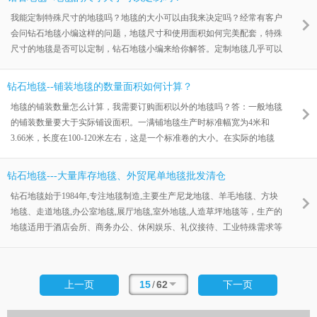
以根据房间面积大小进行裁剪。一般用在酒店，客房、KTV、走廊、人
我能定制特殊尺寸的地毯吗？地毯的大小可以由我来决定吗？经常有客户
流量比较大的公共区域等。毯面常规的有丙纶、尼龙、以及羊毛混纺等几
会问钻石地毯小编这样的问题，地毯尺寸和使用面积如何完美配套，特殊
种。底背大部分都是纱罗布底背，丁苯胶粘合。经过高温烘箱后干燥定性
尺寸的地毯是否可以定制，钻石地毯小编来给你解答。定制地毯几乎可以
满足您需要的任何尺寸或形状。但是幅宽尺寸必须受到工厂机器的限制，
在幅宽范围内，尺寸几乎没有限制。比如满铺地毯大部分机台的幅宽为
钻石地毯--铺装地毯的数量面积如何计算？
4M或3.66M，在这个幅宽范围内可以定制您需要的任何尺寸长度。如果
地毯的铺装数量怎么计算，我需要订购面积以外的地毯吗？答：一般地毯
你想订购手工地毯，唯一的限制是地毯底布的大小，一般方形地毯、圆形
的铺装数量要大于实际铺设面积。一满铺地毯生产时标准幅宽为4米和
地毯都可以按照您的要求定制。但是像异形地毯之类的特殊产品，因为存
3.66米，长度在100-120米左右，这是一个标准卷的大小。在实际的地毯
在地毯
铺装工作中，地毯都是从整卷地毯上裁剪下来的，因此数量和面积需要会
根据房间的尺寸和接缝的位置而变化，有15%到20%的地毯损耗是很正常
钻石地毯---大量库存地毯、外贸尾单地毯批发清仓
的。此外，如果地毯上有图案，则需要额外的地毯图案循环尺寸来匹配图
钻石地毯始于1984年,专注地毯制造,主要生产尼龙地毯、羊毛地毯、方块
案。如果您需要选购并铺装地毯，那么请在订购前来电咨询钻石地毯，我
地毯、走道地毯,办公室地毯,展厅地毯,室外地毯,人造草坪地毯等，生产的
们将给你制定最合理的地毯铺装方案，配比最小的地毯损耗。本文由
地毯适用于酒店会所、商务办公、休闲娱乐、礼仪接待、工业特殊需求等
多种领域。现有大量库存地毯、外贸尾单地毯、二级品各类地毯出售！品
质上乘，价格合理，质好量多，欢迎有意者来电咨询：4001051080本文由
无锡钻石地毯原创，版权归无锡钻石地毯版权所有，未经允许，不得转
15
/
62
上一页
下一页
载，转载需附出处及原文链接。http://www.wxcarpet.com 无锡钻石地毯制
造有