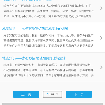
有辅助治疗的作用。
现代办公室主要选择拼块地毯,也叫方块地毯作为地面的铺装材料。它的
规格有公制和英制的两种。具备耐磨、抗静电、阻燃、隔音、防水性防污
力强、尺寸稳定不变形、不易变色，施工极为方便的优点,已经逐渐成为
替代满铺地毯的主流产品。
地毯知识——如何解决宾馆酒店地毯上的烟洞
用于宾馆酒店的地毯，材质一般都为丙纶、羊毛、尼龙等。有条件的生产
商根据酒店环境、设计风格等要求的不同，设计不同款式的地毯已经越来
越多被广大使用方和设计院所接收。而酒店餐饮和客房内的烟洞是大家遇
到的普遍而且头痛的问题。
地毯知识——家有妙招 地毯如何打理与清洁
地毯是一种软性铺装材料，有别于如大理石、瓷砖等硬性地面铺装材料，
不易滑倒磕碰，家里有儿童、老人等的建议铺块毯或满铺毯。那么家用地
毯该如何清洁呢？下面是收集的一些关于家用地毯清洁保养的小方法，供
大家参考。
1
/
42
上一页
下一页