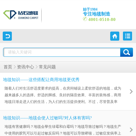
始于1984
专注地毯制造
4001-0510-80
常见问题
首页
资讯中心
地毯知识——这些搭配让商用地毯更优秀
随着人们对生活舒适度要求的提高，在房间铺设上柔软舒适的地毯，成为
越来越多人的选择。舒适的脚感、良好的隔音效果、丰富的装饰感，商用
地毯日渐走进人们的生活，为人们的生活提供便利。不过，尽管普及率
高，却仍然有很多人不清楚商用地毯（满铺地毯）的铺设细节，小编搜集
了一些相关的小知识，希望能给大家带来帮助。
地毯知识——地毯会使人过敏吗?对人体有害吗?
地毯有害健康吗？地毯会孳生绿霉和白霉吗？地毯导致过敏吗？地毯生产
中使用的胶乳可以引起过敏反应吗？地毯可以导致哮喘，过敏症发病率上