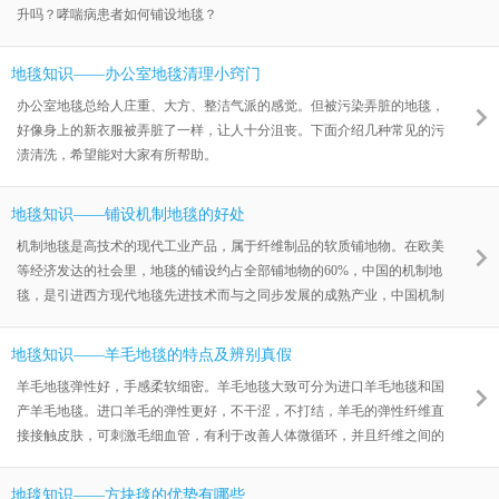
升吗？哮喘病患者如何铺设地毯？
地毯知识——办公室地毯清理小窍门
办公室地毯总给人庄重、大方、整洁气派的感觉。但被污染弄脏的地毯，
好像身上的新衣服被弄脏了一样，让人十分沮丧。下面介绍几种常见的污
渍清洗，希望能对大家有所帮助。
地毯知识——铺设机制地毯的好处
机制地毯是高技术的现代工业产品，属于纤维制品的软质铺地物。在欧美
等经济发达的社会里，地毯的铺设约占全部铺地物的60%，中国的机制地
毯，是引进西方现代地毯先进技术而与之同步发展的成熟产业，中国机制
地毯产品，完全具备基于当代科技成就的各项优异功能。地毯比其它硬质
铺地物，更为实用、艺术、便宜。其实用功能有六个优点
地毯知识——羊毛地毯的特点及辨别真假
羊毛地毯弹性好，手感柔软细密。羊毛地毯大致可分为进口羊毛地毯和国
产羊毛地毯。进口羊毛的弹性更好，不干涩，不打结，羊毛的弹性纤维直
接接触皮肤，可刺激毛细血管，有利于改善人体微循环，并且纤维之间的
空隙形成的空气流动层，确保对肌肤的供氧量和正常湿度，使人感觉清爽
舒适，其纤维良好的保暖、透气、防潮等性能甚至对风湿病和关节炎患者
地毯知识——方块毯的优势有哪些