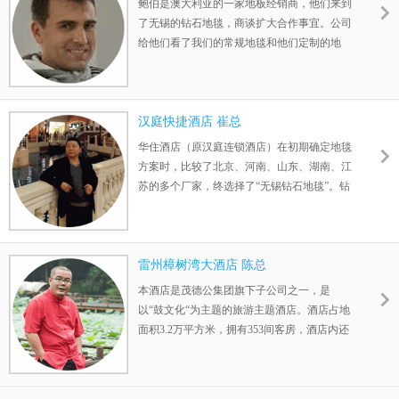
鲍伯是澳大利亚的一家地板经销商，他们来到
大限度的增加使用寿命，且提高安全性。
了无锡的钻石地毯，商谈扩大合作事宜。公司
给他们看了我们的常规地毯和他们定制的地
毯。他们对地毯的质量非常满意。鉴于钻石地
毯的高质和良好的售后，他们将订购更多的地
毯。在离开的时候，鲍伯觉得在钻石地毯工厂
过得很愉快，对我们的服务和精神评价“Very
汉庭快捷酒店 崔总
good!”。
华住酒店（原汉庭连锁酒店）在初期确定地毯
方案时，比较了北京、河南、山东、湖南、江
苏的多个厂家，终选择了“无锡钻石地毯”。钻
石地毯本着、负责的态度与公司合作至今，结
下了不解之缘。与钻石地毯合作，我们放心！
雷州樟树湾大酒店 陈总
本酒店是茂德公集团旗下子公司之一，是
以“鼓文化“为主题的旅游主题酒店。酒店占地
面积3.2万平方米，拥有353间客房，酒店内还
有设施先进的会议室7个，能容纳1000人的多
功能宴会厅以及中西特色餐厅、日本料理及大
堂吧;还有以鼓文化为元素的KTV包房、SPA