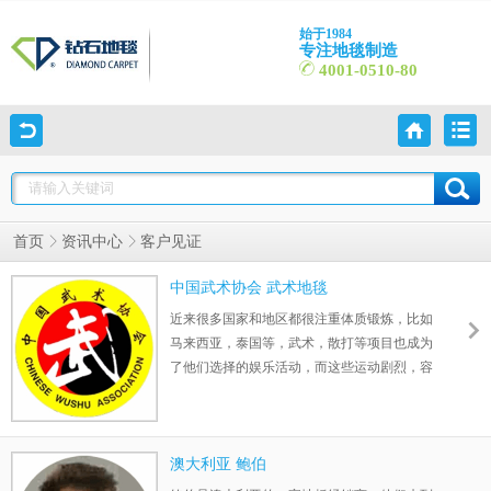
始于1984
专注地毯制造
4001-0510-80
客户见证
首页
资讯中心
中国武术协会 武术地毯
近来很多国家和地区都很注重体质锻炼，比如
马来西亚，泰国等，武术，散打等项目也成为
了他们选择的娱乐活动，而这些运动剧烈，容
易与地面接触产生肢体损伤，所这些活动场所
会选择使用地毯来保证运动人员的身体安全。
对于武术地毯来说，使用人流量大，且运动剧
烈，应采用耐用性好，性价比高，地毯防滑性
澳大利亚 鲍伯
较好的材质，因此尼龙地毯材质为佳选择，更