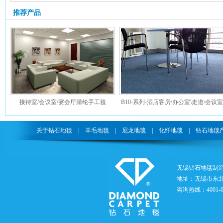
推荐产品
接待室/会议室/宴会厅腈纶手工毯
B10-系列-酒店客房\办公室\走道\会议室
\展厅丙纶地毯
关于钻石地毯
|
羊毛地毯
|
尼龙地毯
|
化纤地毯
|
钻石地毯
无锡钻石地毯制
地址：无锡市东北
咨询热线：4001-05