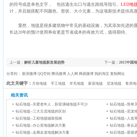
的符号或是单色文字， 包括逃生出口与逃生路线等指引。
LED地
计，并且能搭配不同颜色、形状、大小元素，为这项新技术提供高
显然，地毯是很多建筑物中常见的基础设施，为其添加先进的
长达20年的预计使用寿命更是节省成本的有效方式，值得期待。
上一篇：
解析儿童地毯新发展趋势
下一篇：
2015中
分享到：
新浪微博
QQ空间
腾讯微博
人人网
网易微博
我的淘宝
复制网址
此文关键字：
方块地毯
手工地毯
羊毛地毯
家居地毯
尼龙地毯
客房地
相关资讯
钻石地毯--关爱老年人，卧室满铺地毯不可少
钻石地毯--简
钻石地毯--三大主流地毯的区别
钻石地毯--尼龙
钻石地毯--工程地毯铺装指南
钻石地毯--人造
钻石地毯--办公室地毯解决方案
钻石地毯--寒
钻石地毯--走廊走道地毯解决方案
钻石地毯--星级