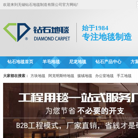
欢迎来到无锡钻石地毯制造有限公司官方网站!
始于1984
专注地毯制造
钻石地毯首页
羊毛地毯
尼龙地毯
钻石产品中心
方
大家都在搜索：
方块地毯
阿克明斯特地毯
簇绒地毯
办公室地毯
手工地毯