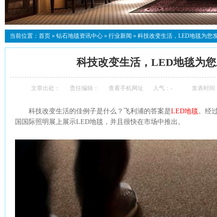
当前位置：
首页
»
钻石地毯资讯中心
»
行业新闻
»
科技改变生活，LED地毯为您
科技改变生活，LED地毯为
文章出处：
责任编辑：
查看手机网址
人气：
-
发表时间：20
科技改变生活的佳例子是什么？飞利浦的答案是
LED地毯
。经
国国际照明展上展示LED地毯，并且很快在市场中推出。